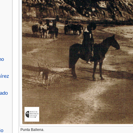
no
írez
nado
io
Punta Ballena.