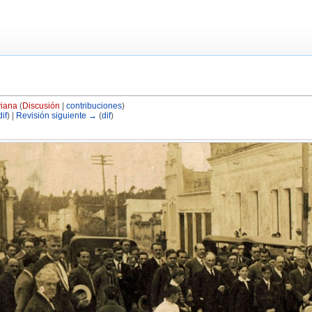
iana
(
Discusión
|
contribuciones
)
dif
) |
Revisión siguiente →
(
dif
)