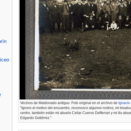
rín
iceo
e
Vecinos de Maldonado antiguo. Foto original en el archivo de
Ignacio
"Ignoro el motivo del encuentro, reconozco algunos rostros, mi bisab
centro, también están mi abuelo Celiar Cuervo Defferrari y mi tío-abu
Edgardo Gutiérrez."