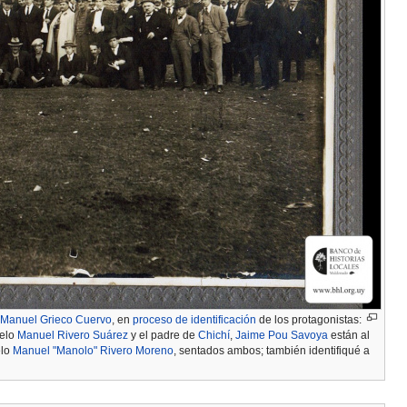
 Manuel Grieco Cuervo
, en
proceso de identificación
de los protagonistas:
uelo
Manuel Rivero Suárez
y el padre de
Chichí
,
Jaime Pou Savoya
están al
elo
Manuel "Manolo" Rivero Moreno
, sentados ambos; también identifiqué a