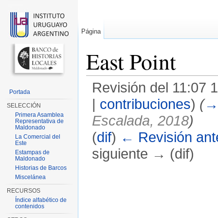
Página
East Point
Revisión del 11:07
Portada
|
contribuciones
)
(
SELECCIÓN
Primera Asamblea
Escalada, 2018
)
Representativa de
Maldonado
(
dif
)
← Revisión ante
La Comercial del
Este
siguiente → (dif)
Estampas de
Maldonado
Saltar a:
navegación
,
buscar
Historias de Barcos
Miscelánea
RECURSOS
Índice alfabético de
contenidos