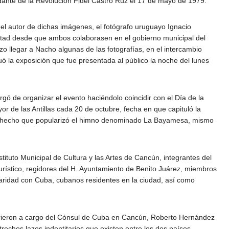
dante de la Revolución Fidel Castro Ruz el 17 de mayo de 1979.
l autor de dichas imágenes, el fotógrafo uruguayo Ignacio
tad desde que ambos colaborasen en el gobierno municipal del
zo llegar a Nacho algunas de las fotografías, en el intercambio
uó la exposición que fue presentada al público la noche del lunes
ó de organizar el evento haciéndolo coincidir con el Día de la
or de las Antillas cada 20 de octubre, fecha en que capituló la
 hecho que popularizó el himno denominado La Bayamesa, mismo
stituto Municipal de Cultura y las Artes de Cancún, integrantes del
urístico, regidores del H. Ayuntamiento de Benito Juárez, miembros
aridad con Cuba, cubanos residentes en la ciudad, así como
rrieron a cargo del Cónsul de Cuba en Cancún, Roberto Hernández
rechos lazos indentitarios que existen entre los dos países,