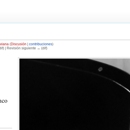
viana
(
Discusión
|
contribuciones
)
if) | Revisión siguiente → (dif)
nco