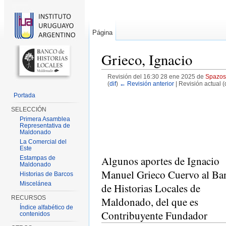
Página
Grieco, Ignacio
Revisión del 16:30 28 ene 2025 de
Spazos
(
dif
)
← Revisión anterior
| Revisión actual (d
Saltar a:
navegación
,
buscar
Portada
SELECCIÓN
Primera Asamblea
Representativa de
Maldonado
La Comercial del
Este
Algunos aportes de Ignacio
Estampas de
Maldonado
Manuel Grieco Cuervo al Ba
Historias de Barcos
Miscelánea
de Historias Locales de
RECURSOS
Maldonado, del que es
Índice alfabético de
Contribuyente Fundador
contenidos