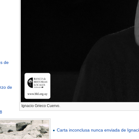
os de
rzo de
Ignacio Grieco Cuervo.
58
Carta inconclusa nunca enviada de Ignacio