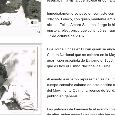
reseñaban la visita que hiciese el Coman
Inmediatamente se puso en contacto con e
“Nacho” Grieco, con quien mantenía amis
alcalde Felipe Amaro Santana. Jorge le hi
epistolar electrónico que continuó se frag
17 de octubre de 2016.
Fue Jorge González Durán quien se encarg
Cultura Nacional que se celebra en la May
guarnición española de Bayamo en1868,
que es hoy el Himno Nacional de Cuba.
Al evento asistieron representantes del In
cuerpo consular cubano en este destino t
del Movimiento Quintanarroense de Solid
público en general.
Las palabras de bienvenida al evento co
de Alba, quien además de recordar los est