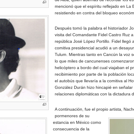
mencionó que el espíritu reflejado en La
resistiendo en contra del bloqueo económ
Después tomó la palabra el historiador Jo
visita del Comandante Fidel Castro Ruz a
república José López Portillo. Fidel lleg
comitiva presidencial acudió a un desayun
Tulum. Mientras tanto en Cancún la voz s
lo que miles de cancunenses comenzaron a
helicóptero a bordo del cual viajaban el p
recibimiento por parte de la población l
el autobús que llevaría a la comitiva al H
González Durán hizo hincapié en señalar 
relaciones diplomáticas con la dictadura
A continuación, fue el propio artista, Nac
pormenores de su
estancia en México como
consecuencia de la