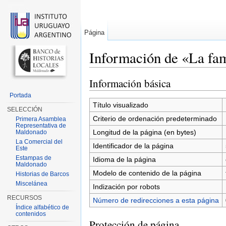
Página
Información de «La fa
Saltar a:
navegación
,
buscar
Información básica
Portada
Título visualizado
SELECCIÓN
Criterio de ordenación predeterminado
Primera Asamblea
Representativa de
Longitud de la página (en bytes)
Maldonado
La Comercial del
Identificador de la página
Este
Estampas de
Idioma de la página
Maldonado
Modelo de contenido de la página
Historias de Barcos
Miscelánea
Indización por robots
RECURSOS
Número de redirecciones a esta página
Índice alfabético de
contenidos
Protección de página