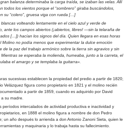
gran balanza determinaba la carga traída, se izaban las velas. Allí
n todos los vientos porque el “sombrero” giraba buscándolos,
n su “colero”, gruesa viga con rueda […]
blancas volteando lentamente en el cielo azul y verde de
 ante los campos abiertos (¡abiertos, libres! —sin la telaraña de
ados […]) hacían los signos del día. Quien llegara en esas horas
del Molino no podía menos que experimentar la dulce emoción
e de la paz del trabajo armónico sobre la tierra sin agravios y sin
 Mientras se esperaba la molienda, humeaba, junto a la carreta, el
culaba el amargo y se templaba la guitarra».
uras sucesivas establecen la propiedad del predio a partir de 1820;
o Velázquez figura como propietario en 1821 y el molino recién
ocumentado a partir de 1859, cuando es adquirido por David
 a su madre.
s períodos intercalados de actividad productiva e inactividad y
ropietarios, en 1888 el molino figura a nombre de don Pedro
; un año después lo arrienda a don Antonio Zanoni Sieta, quien le
ramientas y maquinaria y lo trabaja hasta su fallecimiento.