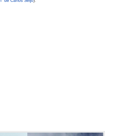
n" de Carlos Seijo
).