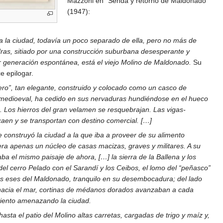
Mazzoni en "Senda y retorno de Maldonado"
(1947):
 a la ciudad, todavía un poco separado de ella, pero no más de
ras, sitiado por una construcción suburbana desesperante y
r generación espontánea, está el viejo Molino de Maldonado.
Su
e epilogar.
ero”, tan elegante, construido y colocado como un casco de
 medioeval, ha cedido en sus nervaduras hundiéndose en el hueco
e. Los hierros del gran velamen se resquebrajan. Las vigas-
caen y se transportan con destino comercial. […]
construyó la ciudad a la que iba a proveer de su alimento
era apenas un núcleo de casas macizas, graves y militares. A su
aba el mismo paisaje de ahora, […] la sierra de la Ballena y los
 del cerro Pelado con el Sarandí y los Ceibos, el lomo del “peñasco”
gas eses del Maldonado, tranquilo en su desembocadura; del lado
hacia el mar, cortinas de médanos dorados avanzaban a cada
viento amenazando la ciudad.
asta el patio del Molino altas carretas, cargadas de trigo y maíz y,