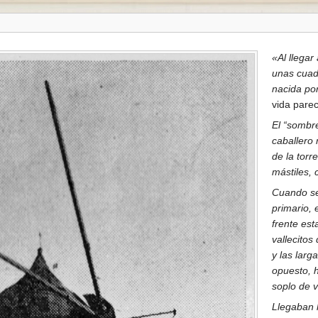
«Al llegar
unas cuad
nacida po
vida parec
El “sombr
caballero
de la torr
mástiles, 
Cuando se 
primario, 
frente est
vallecitos
y las lar
opuesto, 
soplo de 
Llegaban h