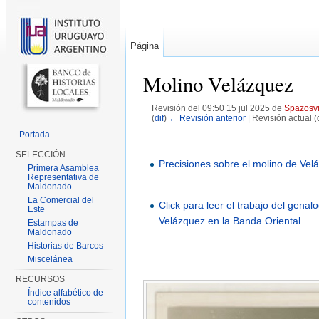
Página
Molino Velázquez
Revisión del 09:50 15 jul 2025 de
Spazosv
(
dif
)
← Revisión anterior
| Revisión actual (d
Saltar a:
navegación
,
buscar
Portada
SELECCIÓN
Precisiones sobre el molino de Vel
Primera Asamblea
Representativa de
Maldonado
La Comercial del
Click para leer el trabajo del gena
Este
Velázquez en la Banda Oriental
Estampas de
Maldonado
Historias de Barcos
Miscelánea
RECURSOS
Índice alfabético de
contenidos