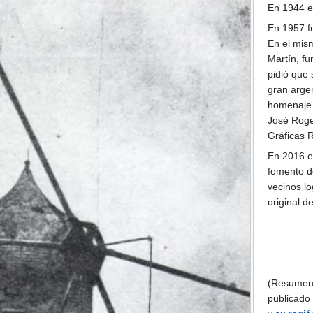
En 1944 e
En 1957 f
En el mis
Martín, fu
pidió que 
gran arge
homenaje a
José Roger
Gráficas 
En 2016 el
fomento d
vecinos lo
original d
(Resumen s
publicado