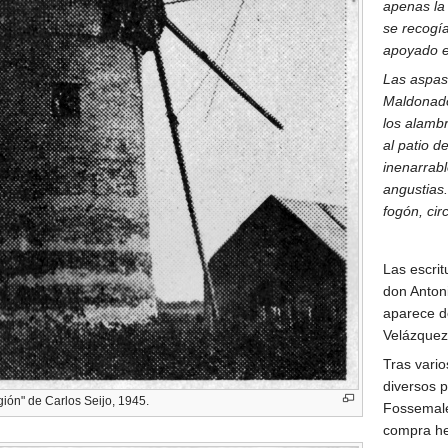
apenas la 
se recogía
apoyado e
Las aspas 
Maldonado,
los alambr
al patio 
inenarrabl
angustias.
fogón, cir
Las escrit
don Antoni
aparece d
Velázquez
Tras vario
diversos p
ión" de Carlos Seijo, 1945.
Fossemale
compra her