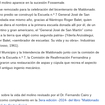
l molino aparece en la sucesión Fossemale.
ue remozado para la celebración del bicentenario de Maldonado.
mo predio se construyó la Escuela n.º 7 General José de San
ndada ese mismo año, gracias al filántropo Roger Balet, quien
se diera el nombre a la primera escuela donada allí por él, de un
ntino y gran americano, el “General José de San Martín” como
 la tierra que eligió como segunda patria» (Yderla Anzoátegui,
 Balet, «sembrador de escuelas: Su vida y su obra». Industrias
Rosso, 1961).
 Municipio y la Intendencia de Maldonado junto con la comisión de
e la Escuela n.º 7, la Comisión de Reafirmación Fernandina y
graron una restauración de aspas y cúpula que recrea el aspecto
el antiguo ingenio mecánico.
obre la vida del molino revisado por el Dr. Fernando Cairo y
 como complemento en la
3era edición -2024- del libro "Maldonado