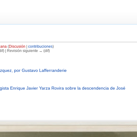
iana
(
Discusión
|
contribuciones
)
if) | Revisión siguiente → (dif)
ázquez, por Gustavo Lafferranderie
logista Enrique Javier Yarza Rovira sobre la descendencia de José