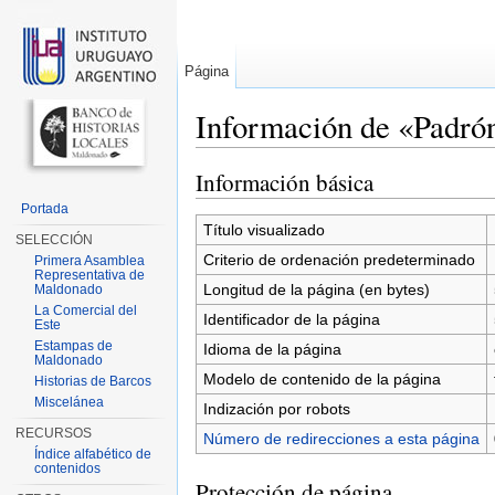
Página
Información de «Padró
Saltar a:
navegación
,
buscar
Información básica
Portada
Título visualizado
SELECCIÓN
Criterio de ordenación predeterminado
Primera Asamblea
Representativa de
Longitud de la página (en bytes)
Maldonado
La Comercial del
Identificador de la página
Este
Estampas de
Idioma de la página
Maldonado
Modelo de contenido de la página
Historias de Barcos
Miscelánea
Indización por robots
RECURSOS
Número de redirecciones a esta página
Índice alfabético de
contenidos
Protección de página