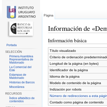
Página
Información de «Demo
Saltar a:
navegación
,
buscar
Información básica
Portada
Título visualizado
SELECCIÓN
Primera Asamblea
Criterio de ordenación predeterminad
Representativa de
Maldonado
Longitud de la página (en bytes)
La Comercial del
Identificador de la página
Este
Estampas de
Idioma de la página
Maldonado
Historias de Barcos
Modelo de contenido de la página
Miscelánea
Indización por robots
RECURSOS
Número de redirecciones a esta pági
Índice alfabético de
contenidos
Contado como página de contenido