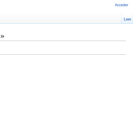
Acceder
Leer
a»