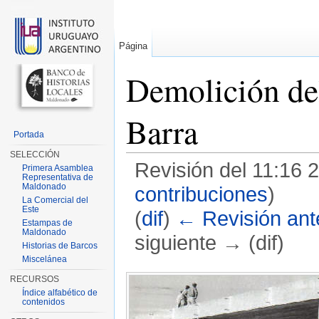
Página
Demolición de
Barra
Portada
SELECCIÓN
Revisión del 11:16 
Primera Asamblea
Representativa de
Maldonado
contribuciones
)
La Comercial del
Este
(
dif
)
← Revisión ante
Estampas de
Maldonado
siguiente → (dif)
Historias de Barcos
Miscelánea
Saltar a:
navegación
,
buscar
RECURSOS
Índice alfabético de
contenidos