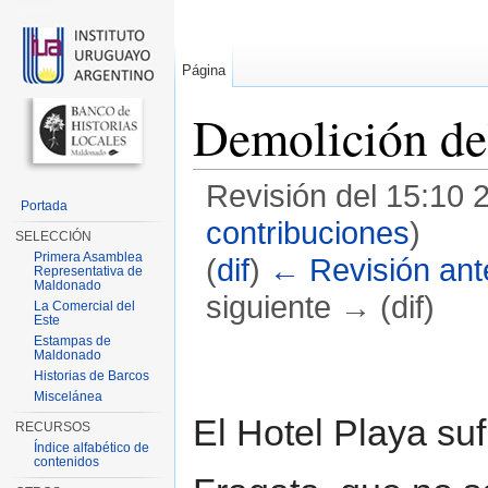
Página
Demolición de
Revisión del 15:10 
Portada
contribuciones
)
SELECCIÓN
Primera Asamblea
(
dif
)
← Revisión ante
Representativa de
Maldonado
siguiente → (dif)
La Comercial del
Este
Saltar a:
navegación
,
buscar
Estampas de
Maldonado
Historias de Barcos
Miscelánea
El Hotel Playa su
RECURSOS
Índice alfabético de
contenidos