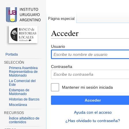
Página especial
Acceder
Saltar a:
navegación
,
buscar
Usuario
Portada
SELECCIÓN
Contraseña
Primera Asamblea
Representativa de
Maldonado
La Comercial del
Este
Mantener mi sesión iniciada
Estampas de
Maldonado
Historias de Barcos
Acceder
Miscelánea
Ayuda con el acceso
RECURSOS
Índice alfabético de
¿Has olvidado tu contraseña?
contenidos