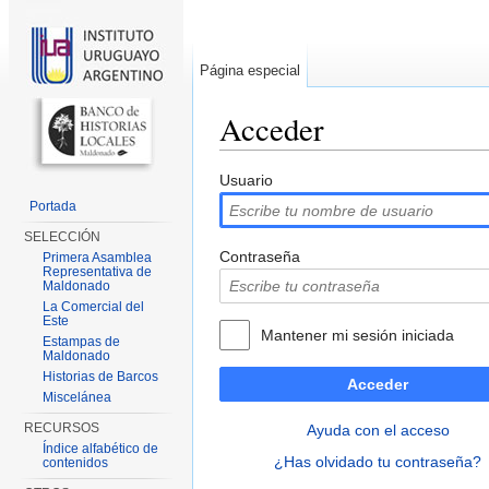
Página especial
Acceder
Saltar a:
navegación
,
buscar
Usuario
Portada
SELECCIÓN
Contraseña
Primera Asamblea
Representativa de
Maldonado
La Comercial del
Este
Mantener mi sesión iniciada
Estampas de
Maldonado
Historias de Barcos
Acceder
Miscelánea
RECURSOS
Ayuda con el acceso
Índice alfabético de
¿Has olvidado tu contraseña?
contenidos