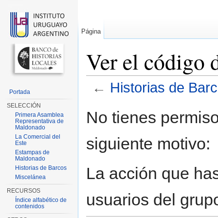
Página
Ver el código 
←
Historias de Bar
Portada
Saltar a:
navegación
,
buscar
SELECCIÓN
No tienes permiso
Primera Asamblea
Representativa de
Maldonado
La Comercial del
siguiente motivo:
Este
Estampas de
Maldonado
La acción que has 
Historias de Barcos
Miscelánea
RECURSOS
usuarios del grup
Índice alfabético de
contenidos