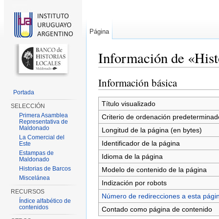
Página
Información de «Hist
Saltar a:
navegación
,
buscar
Información básica
Portada
Título visualizado
SELECCIÓN
Primera Asamblea
Criterio de ordenación predeterminad
Representativa de
Maldonado
Longitud de la página (en bytes)
La Comercial del
Identificador de la página
Este
Estampas de
Idioma de la página
Maldonado
Historias de Barcos
Modelo de contenido de la página
Miscelánea
Indización por robots
RECURSOS
Número de redirecciones a esta pági
Índice alfabético de
contenidos
Contado como página de contenido