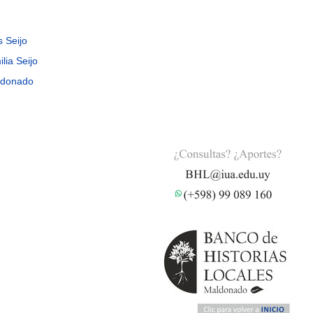
s Seijo
ilia Seijo
ldonado