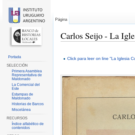
Página
Carlos Seijo - La Igl
Saltar a:
navegación
,
buscar
Portada
Click para leer on line "La Iglesia 
SELECCIÓN
Primera Asamblea
Representativa de
Maldonado
La Comercial del
Este
Estampas de
Maldonado
Historias de Barcos
Miscelánea
RECURSOS
Índice alfabético de
contenidos