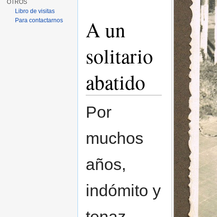
OTROS
Libro de visitas
A un
Para contactarnos
solitario
abatido
Por
muchos
años,
indómito y
tenaz