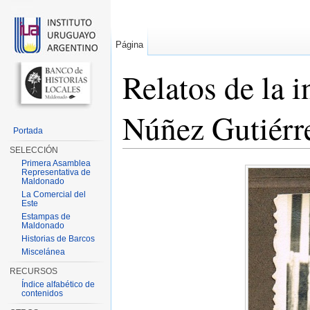
Página
Relatos de la 
Núñez Gutiérre
Portada
SELECCIÓN
Saltar a:
navegación
,
buscar
Primera Asamblea
Representativa de
Maldonado
La Comercial del
Este
Estampas de
Maldonado
Historias de Barcos
Miscelánea
RECURSOS
Índice alfabético de
contenidos